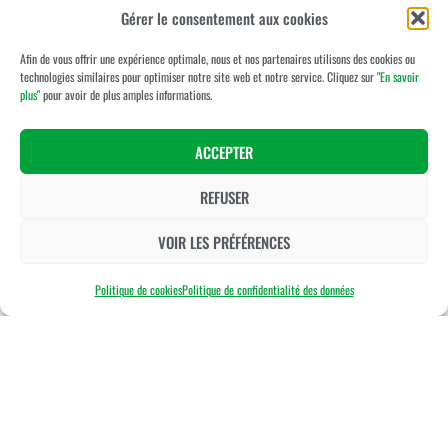
06 18 02 53 95
Gérer le consentement aux cookies
contact@cdgolf86.fr
Afin de vous offrir une expérience optimale, nous et nos partenaires utilisons des cookies ou
Abonnez-vous à notre
technologies similaires pour optimiser notre site web et notre service. Cliquez sur "
En savoir
plus
" pour avoir de plus amples informations.
newsletter
ACCEPTER
REFUSER
VOIR LES PRÉFÉRENCES
Politique de cookies
Politique de confidentialité des données