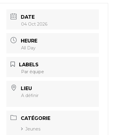
DATE
04 Oct 2026
HEURE
All Day
LABELS
Par équipe
LIEU
A définir
CATÉGORIE
Jeunes