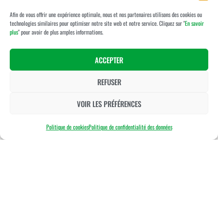
Afin de vous offrir une expérience optimale, nous et nos partenaires utilisons des cookies ou
technologies similaires pour optimiser notre site web et notre service. Cliquez sur "
En savoir
plus
" pour avoir de plus amples informations.
ACCEPTER
REFUSER
VOIR LES PRÉFÉRENCES
Politique de cookies
Politique de confidentialité des données
Contact
35 rue du Golf
86130 Beaumont St Cyr
06 18 02 53 95