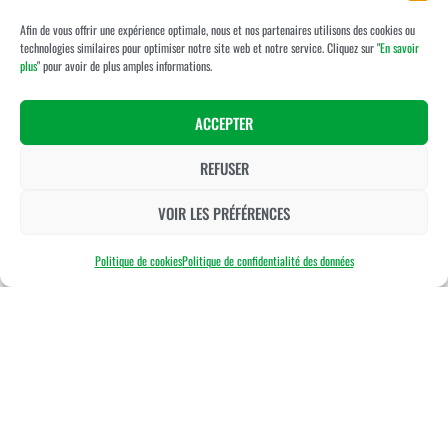
Afin de vous offrir une expérience optimale, nous et nos partenaires utilisons des cookies ou
technologies similaires pour optimiser notre site web et notre service. Cliquez sur "
En savoir
plus
" pour avoir de plus amples informations.
ACCEPTER
REFUSER
VOIR LES PRÉFÉRENCES
Politique de cookies
Politique de confidentialité des données
Contact
35 rue du Golf
86130 Beaumont St Cyr
06 18 02 53 95