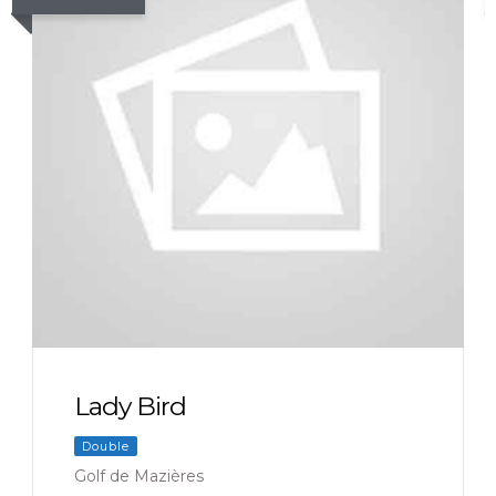
Rencontre Interdépartementale
U12 (16 – 17 – 79 – 86)
Par équipe